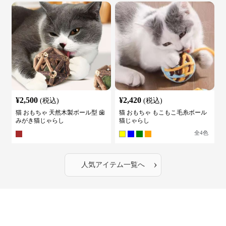
¥
2,500
¥
2,420
(税込)
(税込)
猫 おもちゃ 天然木製ボール型 歯
猫 おもちゃ もこもこ毛糸ボール
みがき猫じゃらし
猫じゃらし
全
4
色
›
人気アイテム一覧へ