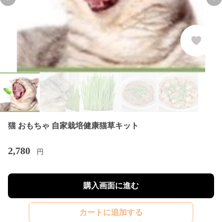
Previous slide
Nex
猫 おもちゃ 自家栽培健康猫草キット
2,780
円
購入画面に進む
カートに追加する