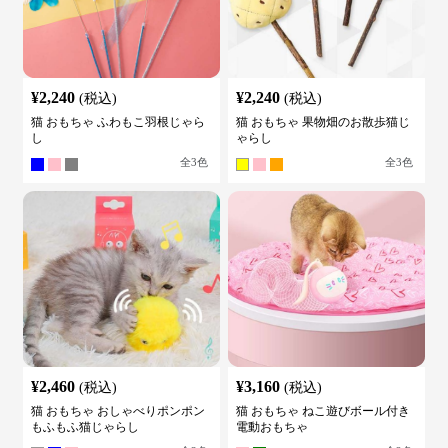
¥
2,240
¥
2,240
(税込)
(税込)
猫 おもちゃ ふわもこ羽根じゃら
猫 おもちゃ 果物畑のお散歩猫じ
し
ゃらし
全
3
色
全
3
色
¥
2,460
¥
3,160
(税込)
(税込)
猫 おもちゃ おしゃべりポンポン
猫 おもちゃ ねこ遊びボール付き
もふもふ猫じゃらし
電動おもちゃ