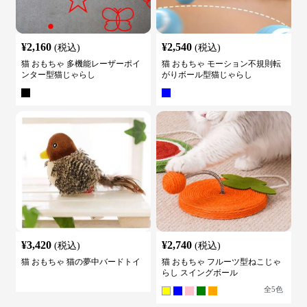
¥
2,160
¥
2,540
(税込)
(税込)
猫 おもちゃ 多機能レーザーポイ
猫 おもちゃ モーション不規則転
ンター型猫じゃらし
がりボール型猫じゃらし
¥
3,420
¥
2,740
(税込)
(税込)
猫 おもちゃ 猫の夢中バードトイ
猫 おもちゃ フルーツ型ねこじゃ
らし スイングボール
全
5
色