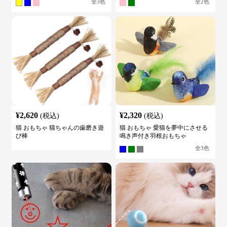
全
3
色
全
2
色
¥
2,620
¥
2,320
(税込)
(税込)
猫 おもちゃ 猫ちゃんの歯磨き遊
猫 おもちゃ 愛猫を夢中にさせる
び棒
鳴き声付き羽根おもちゃ
全
3
色