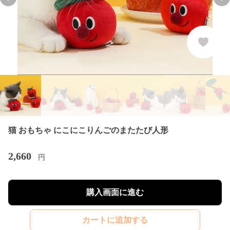
Previous slide
Nex
猫 おもちゃ にこにこりんごのまたたび人形
2,660
円
購入画面に進む
カートに追加する