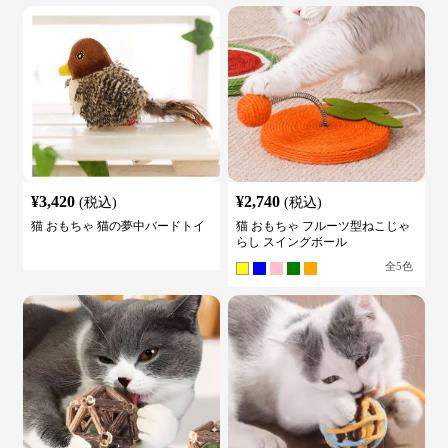
¥
3,420
¥
2,740
(税込)
(税込)
猫 おもちゃ 猫の夢中バードトイ
猫 おもちゃ フルーツ型ねこじゃ
らし スイングボール
全
5
色