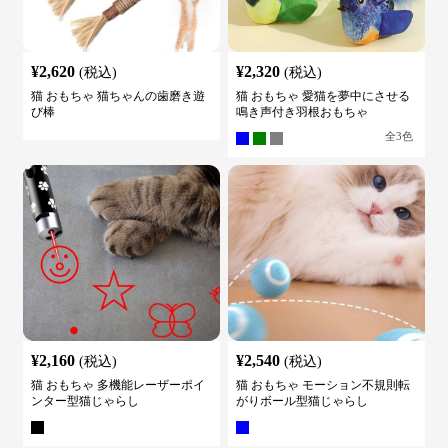
¥
2,620
¥
2,320
(税込)
(税込)
猫 おもちゃ 猫ちゃんの歯磨き遊
猫 おもちゃ 愛猫を夢中にさせる
び棒
鳴き声付き羽根おもちゃ
全
3
色
¥
2,160
¥
2,540
(税込)
(税込)
猫 おもちゃ 多機能レーザーポイ
猫 おもちゃ モーション不規則転
ンター型猫じゃらし
がりボール型猫じゃらし