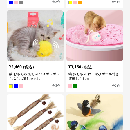
全
3
色
全
3
色
¥
2,460
¥
3,160
(税込)
(税込)
猫 おもちゃ おしゃべりポンポン
猫 おもちゃ ねこ遊びボール付き
もふもふ猫じゃらし
電動おもちゃ
全
3
色
全
2
色