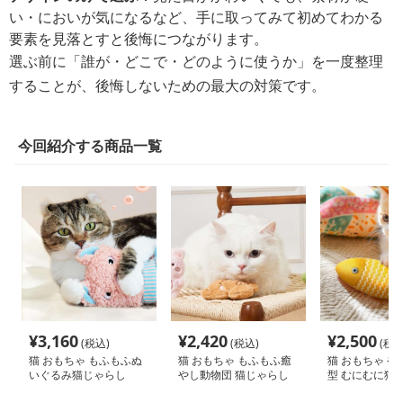
い・においが気になるなど、手に取ってみて初めてわかる
要素を見落とすと後悔につながります。
選ぶ前に「誰が・どこで・どのように使うか」を一度整理
することが、後悔しないための最大の対策です。
今回紹介する商品一覧
¥
3,160
¥
2,420
¥
2,500
(税込)
(税込)
(税込
猫 おもちゃ もふもふぬ
猫 おもちゃ もふもふ癒
猫 おもちゃ や
いぐるみ猫じゃらし
やし動物団 猫じゃらし
型 むにむに猫