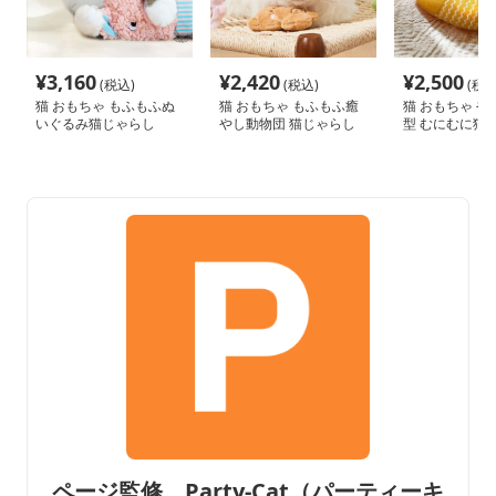
¥
3,160
¥
2,420
¥
2,500
(税込)
(税込)
(税込
猫 おもちゃ もふもふぬ
猫 おもちゃ もふもふ癒
猫 おもちゃ や
いぐるみ猫じゃらし
やし動物団 猫じゃらし
型 むにむに猫
ページ監修 Party-Cat（パーティーキ