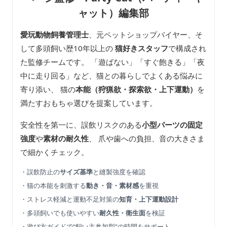
ャット）編集部
愛玩動物飼養管理士
、元ペットショップバイヤー、そ
して多頭飼い歴10年以上の
猫好きスタッフ
で構成され
た監修チームです。 「遊ばない」「すぐ飽きる」「夜
中に走り回る」など、猫との暮らしでよくある悩みに
寄り添い、 猫の
本能（狩猟欲・探索欲・上下運動）
を
満たすおもちゃ選びを提案しています。
安全性を第一に、誤飲リスクのある
小型パーツの固定
強度
や
素材の耐久性
、 爪や歯への負担、音の大きさま
で細かくチェック。
・誤飲防止の
サイズ基準
と縫製強度を確認
・猫の本能を刺激する
動き・音・素材感
を重視
・ストレス軽減と運動不足対策の
知育・上下運動設計
・多頭飼いでも使いやすい
耐久性・衛生面
を検証
・遊び方ガイドで“飼い主参加型”の時間をサポート